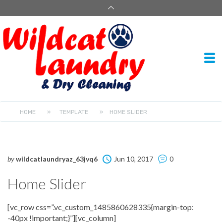
HOME
»
TEMPLATE
»
HOME SLIDER
by
wildcatlaundryaz_63jvq6
Jun 10, 2017
0
Home Slider
[vc_row css=”.vc_custom_1485860628335{margin-top: -40px !important;}”][vc_column][vc_raw_html]JTA5JTNDJTIxLS0lMjBzbGlkZXIlMjByZXZvbHV0aW9uJTIwLS0lM0UlMEElMDklM0MlMjEtLSUyMFNsaWRlciUyMC0tJTNFJTBBJTA5JTNDZGl2JTIwY2xhc3MlM0QlMjJycy1zbGlkZXIlMjIlM0UlMEElMDklMDklM0NkaXYlMjBjbGFzcyUzRCUyMnRwLWJhbm5lci1jb250YWluZXIlMjIlM0UlMEElMDklMDklMDklM0NkaXYlMjBjbGFzcyUzRCUyMnRwLWJhbm5lciUyMiUzRSUwQSUwOSUwOSUwOSUwOSUzQ3VsJTNFJTBBJTA5JTA5JTA5JTA5JTA5JTNDJTIxLS0lMjBTbGlkZSUyMDElMjAtLSUzRSUwQSUwOSUwOSUwOSUwOSUwOSUzQ2xpJTIwZGF0YS10cmFuc2l0aW9uJTNEJTI3ZmFkZSUyNyUyMGRhdGEtcm90YXRlJTNEJTI3MCUyNyUyMGRhdGEtc2F2ZXBlcmZvcm1hbmNlJTNEJTI3b2ZmJTI3JTNFJTBBJTA5JTA5JTA5JTA5JTA5JTA5JTNDaW1nJTIwc3JjJTNEJTIyaHR0cCUzQSUyRiUyRndwZGVtb3oxLmNvbSUyRmxhdW5kcnlkcnljbGVhbmluZyUyRndwLWNvbnRlbnQlMkZ0aGVtZXMlMkZsYXVuZHJ5JTJGaW1hZ2VzJTJGc2xpZGVyJTJGc2xpZGUxLmpwZyUyMiUyMGFsdCUzRCUyMnNsaWRlMSUyMiUyMGRhdGEtYmdwb3NpdGlvbiUzRCUyMmNlbnRlciUyMGNlbnRlciUyMiUyMGRhdGEtYmdmaXQlM0QlMjJjb3ZlciUyMiUyMGRhdGEtYmdyZXBlYXQlM0QlMjJuby1yZXBlYXQlMjIlMjBjbGFzcyUzRCUyMnJldi1zbGlkZWJnJTIyJTNFJTBBJTA5JTA5JTA5JTA5JTA5JTA5JTNDJTIxLS0lMjAxLTEtaW1hZ2UlMjAtLSUzRSUwQSUwOSUwOSUwOSUwOSUwOSUwOSUzQ2RpdiUyMGNsYXNzJTNEJTIydHAtY2FwdGlvbiUyMHRwLXNjYWxlJTIyJTIwaWQlM0QlMjJzbGlkZS0xLTElMjIlMjBkYXRhLXglM0QlMjIlNUIlMjdjZW50ZXIlMjclMkMlMjdjZW50ZXIlMjclMkMlMjdjZW50ZXIlMjclMkMlMjdjZW50ZXIlMjclNUQlMjIlMjBkYXRhLWhvZmZzZXQlM0QlMjIlNUIlMjctNDgwJTI3JTJDJTI3LTMwMCUyNyUyQyUyNy0yNDglMjclMkMlMjctMTkyJTI3JTVEJTIyJTIwZGF0YS15JTNEJTIyJTVCJTI3dG9wJTI3JTJDJTI3dG9wJTI3JTJDJTI3dG9wJTI3JTJDJTI3dG9wJTI3JTVEJTIyJTIwZGF0YS12b2Zmc2V0JTNEJTIyJTVCJTI3MCUyNyUyQyUyNzAlMjclMkMlMjcwJTI3JTJDJTI3MCUyNyU1RCUyMiUyMGRhdGEtd2lkdGglM0QlMjIlNUIlMjc5NjElMjclMkMlMjc2MDElMjclMkMlMjc0OTclMjclMkMlMjczODUlMjclNUQlMjIlMjBkYXRhLWhlaWdodCUzRCUyMiU1QiUyNzc3OCUyNyUyQyUyNzQ4NiUyNyUyQyUyNzQwMiUyNyUyQyUyNzMxMSUyNyU1RCUyMiUyMGRhdGEtd2hpdGVzcGFjZSUzRCUyMm5vd3JhcCUyMiUyMGRhdGEtdHlwZSUzRCUyMmltYWdlJTIyJTIwZGF0YS1iYXNlYWxpZ24lM0QlMjJzbGlkZSUyMiUyMGRhdGEtcmVzcG9uc2l2ZV9vZmZzZXQlM0QlMjJvbiUyMiUyMGRhdGEtZnJhbWVzJTNEJTI3JTVCJTdCJTIyZnJvbSUyMiUzQSUyMm8lM0EwJTNCJTIyJTJDJTIyc3BlZWQlMjIlM0ExMDAwJTJDJTIydG8lMjIlM0ElMjJvJTNBMSUyMiUyQyUyMmRlbGF5JTIyJTNBMCUyQyUyMmVhc2UlMjIlM0ElMjJQb3dlcjIuZWFzZUluT3V0JTIyJTdEJTJDJTdCJTIyZGVsYXklMjIlM0ElMjJ3YWl0JTIyJTJDJTIyc3BlZWQlMjIlM0ExNTAwJTJDJTIydG8lMjIlM0ElMjJ4JTNBbGVmdCUzQiUyMiUyQyUyMmVhc2UlMjIlM0ElMjJQb3dlcjIuZWFzZUluT3V0JTIyJTdEJTVEJTI3JTIwc3R5bGUlM0QlMjJ6LWluZGV4JTNBJTIwMSUzQiUyMiUzRSUzQ2ltZyUyMHNyYyUzRCUyMmh0dHAlM0ElMkYlMkZ3cGRlbW96MS5jb20lMkZsYXVuZHJ5ZHJ5Y2xlYW5pbmclMkZ3cC1jb250ZW50JTJGdXBsb2FkcyUyRjIwMTclMkYwMiUyRnNsaWRlMS0xLmpwZyUyMiUyMGFsdCUzRCUyMiUyMiUzRSUwQSUwOSUwOSUwOSUwOSUwOSUwOSUzQyUyRmRpdiUzRSUwQSUwOSUwOSUwOSUwOSUwOSUwOSUzQyUyMS0tJTIwMS0yLWltYWdlJTIwLS0lM0UlMEElMDklMDklMDklMDklMDklMDklM0NkaXYlMjBjbGFzcyUzRCUyMnRwLWNhcHRpb24lMjB0cC1zY2FsZSUyMiUyMGlkJTNEJTIyc2xpZGUtMS0yJTIyJTIwZGF0YS14JTNEJTIyJTVCJTI3Y2VudGVyJTI3JTJDJTI3Y2VudGVyJTI3JTJDJTI3Y2VudGVyJTI3JTJDJTI3Y2VudGVyJTI3JTVEJTIyJTIwZGF0YS1ob2Zmc2V0JTNEJTIyJTVCJTI3NDgwJTI3JTJDJTI3MzAwJTI3JTJDJTI3MjQ4JTI3JTJDJTI3MTkyJTI3JTVEJTIyJTIwZGF0YS15JTNEJTIyJTVCJTI3dG9wJTI3JTJDJTI3dG9wJTI3JTJDJTI3dG9wJTI3JTJDJTI3dG9wJTI3JTVEJTIyJTIwZGF0YS12b2Zmc2V0JTNEJTIyJTVCJTI3MCUyNyUyQyUyNzAlMjclMkMlMjcwJTI3JTJDJTI3MCUyNyU1RCUyMiUyMGRhdGEtd2lkdGglM0QlMjIlNUIlMjc5NjElMjclMkMlMjc2MDElMjclMkMlMjc0OTclMjclMkMlMjczODUlMjclNUQlMjIlMjBkYXRhLWhlaWdodCUzRCUyMiU1QiUyNzc3OCUyNyUyQyUyNzQ4NiUyNyUyQyUyNzQwMiUyNyUyQyUyNzMxMSUyNyU1RCUyMiUyMGRhdGEtd2hpdGVzcGFjZSUzRCUyMm5vd3JhcCUyMiUyMGRhdGEtdHlwZSUzRCUyMmltYWdlJTIyJTIwZGF0YS1iYXNlYWxpZ24lM0QlMjJzbGlkZSUyMiUyMGRhdGEtcmVzcG9uc2l2ZV9vZmZzZXQlM0QlMjJvbiUyMiUyMGRhdGEtZnJhbWVzJTNEJTI3JTVCJTdCJTIyZnJvbSUyMiUzQSUyMm8lM0EwJTNCJTIyJTJDJTIyc3BlZWQlMjIlM0ExMDAwJTJDJTIydG8lMjIlM0ElMjJvJTNBMSUyMiUyQyUyMmRlbGF5JTIyJTNBMCUyQyUyMmVhc2UlMjIlM0ElMjJQb3dlcjIuZWFzZUluT3V0JTIyJTdEJTJDJTdCJTIyZGVsYXklMjIlM0ElMjJ3YWl0JTIyJTJDJTIyc3BlZWQlMjIlM0ExNTAwJTJDJTIydG8lMjIlM0ElMjJ4JTNBcmlnaHQlM0IlMjIlMkMlMjJlYXNlJTIyJTNBJTIyUG93ZXIyLmVhc2VJbk91dCUyMiU3RCU1RCUyNyUyMHN0eWxlJTNEJTIyei1pbmRleCUzQSUyMDElM0IlMjIlM0UlM0NpbWclMjBzcmMlM0QlMjJodHRwJTNBJTJGJTJGd3BkZW1vejEuY29tJTJGbGF1bmRyeWRyeWNsZWFuaW5nJTJGd3AtY29udGVudCUyRnVwbG9hZHMlMkYyMDE3JTJGMDIlMkZzbGlkZTEtMi5qcGclMjIlMjBhbHQlM0QlMjIlMjIlM0UlMEElMDklMDklMDklMDklMDklMDklM0MlMkZkaXYlM0UlMEElMDklMDklMDklMDklMDklMDklM0MlMjEtLSUyMDEtMS1ibGFuayUyMC0tJTNFJTBBJTA5JTA5JTA5JTA5JTA5JTA5JTNDZGl2JTIwY2xhc3MlM0QlMjJ0cC1jYXB0aW9uJTIwdHAtc2hhcGUlMjIlMjBpZCUzRCUyMnNsaWRlLTEtMS1ibGFuayUyMiUyMGRhdGEteCUzRCUyMiU1QiUyN2xlZnQlMjclMkMlMjdsZWZ0JTI3JTJDJTI3bGVmdCUyNyUyQyUyN2xlZnQlMjclNUQlMjIlMjBkYXRhLWhvZmZzZXQlM0QlMjIlNUIlMjcwJTI3JTJDJTI3MCUyNyUyQyUyNzAlMjclMkMlMjcwJTI3JTVEJTIyJTIwZGF0YS15JTNEJTIyJTVCJTI3dG9wJTI3JTJDJTI3dG9wJTI3JTJDJTI3dG9wJTI3JTJDJTI3dG9wJTI3JTVEJTIyJTIwZGF0YS12b2Zmc2V0JTNEJTIyJTVCJTI3MCUyNyUyQyUyNzAlMjclMkMlMjcwJTI3JTJDJTI3MCUyNyU1RCUyMiUyMGRhdGEtd2lkdGglM0QlMjIlNUIlMjc5NjAlMjclMkMlMjc2MDAlMjclMkMlMjc0OTYlMjclMkMlMjczODQlMjclNUQlMjIlMjBkYXRhLWhlaWdodCUzRCUyMiU1QiUyNzc3OCUyNyUyQyUyNzQ4NiUyNyUyQyUyNzQwMiUyNyUyQyUyNzMxMSUyNyU1RCUyMiUyMGRhdGEtd2hpdGVzcGFjZSUzRCUyMm5vd3JhcCUyMiUyMGRhdGEtdHlwZSUzRCUyMnNoYXBlJTIyJTIwZGF0YS1iYXNlYWxpZ24lM0QlMjJzbGlkZSUyMiUyMGRhdGEtcmVzcG9uc2l2ZV9vZmZzZXQlM0QlMjJvbiUyMiUyMGRhdGEtYWN0aW9ucyUzRCUyNyU1QiU3QiUyMmV2ZW50JTIyJTNBJTIybW91c2VlbnRlciUyMiUyQyUyMmFjdGlvbiUyMiUzQSUyMnRvZ2dsZWNsYXNzJTIyJTJDJTIybGF5ZXIlMjIlM0ElMjJzbGlkZS0xLTElMjIlMkMlMjJkZWxheSUyMiUzQSUyMjAlMjIlMkMlMjAlMjJjbGFzc25hbWUlMjIlM0ElMjJ6b29tJTIyJTdEJTJDJTIwJTdCJTIyZXZlbnQlMjIlM0ElMjJtb3VzZWxlYXZlJTIyJTJDJTIyYWN0aW9uJTIyJTNBJTIydG9nZ2xlY2xhc3MlMjIlMkMlMjJsYXllciUyMiUzQSUyMnNsaWRlLTEtMSUyMiUyQyUyMmRlbGF5JTIyJTNBJTIyMCUyMiUyQyUyMCUyMmNsYXNzbmFtZSUyMiUzQSUyMnpvb20lMjIlN0QlMkMlN0IlMjJldmVudCUyMiUzQSUyMm1vdXNlZW50ZXIlMjIlMkMlMjJhY3Rpb24lMjIlM0ElMjJ0b2dnbGVjbGFzcyUyMiUyQyUyMmxheWVyJTIyJTNBJTIydHAtaG92ZXJ0ZXh0LTElMjIlMkMlMjJkZWxheSUyMiUzQSUyMjAlMjIlMkMlMjAlMjJjbGFzc25hbWUlMjIlM0ElMjJkYXJrJTIyJTdEJTJDJTIwJTdCJTIyZXZlbnQlMjIlM0ElMjJtb3VzZWxlYXZlJTIyJTJDJTIyYWN0aW9uJTIyJTNBJTIydG9nZ2xlY2xhc3MlMjIlMkMlMjJsYXllciUyMiUzQSUyMnRwLWhvdmVydGV4dC0xJTIyJTJDJTIyZGVsYXklMjIlM0ElMjIwJTIyJTJDJTIwJTIyY2xhc3NuYW1lJTIyJTNBJTIyZGFyayUyMiU3RCU1RCUyNyUyMGRhdGEtZnJhbWVzJTNEJTI3JTVCJTdCJTIyZnJvbSUyMiUzQSUyMm9wYWNpdHklM0ExJTNCJTIyJTJDJTIyc3BlZWQlMjIlM0EwJTJDJTIydG8lMjIlM0ElMjJvcGFjaXR5JTNBMSUzQiUyMiUyQyUyMmRlbGF5JTIyJTNBMCU3RCUyQyU3QiUyMmZyb20lMjIlM0ElMjJvcGFjaXR5JTNBMSUzQiUyMiUyQyUyMCUyMmRlbGF5JTIyJTNBJTIyd2FpdCUyMiUyQyUyMnNwZWVkJTIyJTNBMCUyQyUyMnRvJTIyJTNBJTIyb3BhY2l0eSUzQTElM0IlMjIlN0QlNUQlMjclMjBzdHlsZSUzRCUyMnotaW5kZXglM0ElMjAyMiUzQmJhY2tncm91bmQtY29sb3IlM0FyZ2JhJTI4MCUyQzAlMkMwJTJDMCUyOSUzQiUyMiUzRSUwQSUwOSUwOSUwOSUwOSUwOSUwOSUzQyUyRmRpdiUzRSUwQSUwOSUwOSUwOSUwOSUwOSUwOSUzQyUyMS0tJTIwMS0yLWJsYW5rJTIwLS0lM0UlMEElMDklMDklMDklMDklMDklMDklM0NkaXYlMjBjbGFzcyUzRCUyMnRwLWNhcHRpb24lMjB0cC1zaGFwZSUyMiUyMGlkJTNEJTIyc2xpZGUtMS0yLWJsYW5rJTIyJTIwZGF0YS14JTNEJTIyJTVCJTI3cmlnaHQlMjclMkMlMjdyaWdodCUyNyUyQyUyN3JpZ2h0JTI3JTJDJTI3cmlnaHQlMjclNUQlMjIlMjBkYXRhLWhvZmZzZXQlM0QlMjIlNUIlMjcwJTI3JTJDJTI3MCUyNyUyQyUyNzAlMjclMkMlMjcwJTI3JTVEJTIyJTIwZGF0YS15JTNEJTIyJTVCJTI3dG9wJTI3JTJDJTI3dG9wJTI3JTJDJTI3dG9wJTI3JTJDJTI3dG9wJTI3JTVEJTIyJTIwZGF0YS12b2Zmc2V0JTNEJTIyJTVCJTI3MCUyNyUyQyUyNzAlMjclMkMlMjcwJTI3JTJDJTI3MCUyNyU1RCUyMiUyMGRhdGEtd2lkdGglM0QlMjIlNUIlMjc5NjAlMjclMkMlMjc2MDAlMjclMkMlMjc0OTYlMjclMkMlMjczODQlMjclNUQlMjIlMjBkYXRhLWhlaWdodCUzRCUyMiU1QiUyNzc3OCUyNyUyQyUyNzQ4NiUyNyUyQyUyNzQwMiUyNyUyQyUyNzMxMSUyNyU1RCUyMiUyMGRhdGEtd2hpdGVzcGFjZSUzRCUyMm5vd3JhcCUyMiUyMGRhdGEtdHlwZSUzRCUyMnNoYXBlJTIyJTIwZGF0YS1iYXNlYWxpZ24lM0QlMjJzbGlkZSUyMiUyMGRhdGEtcmVzcG9uc2l2ZV9vZmZzZXQlM0QlMjJvbiUyMiUyMGRhdGEtYWN0aW9ucyUzRCUyNyU1QiU3QiUyMmV2ZW50JTIyJTNBJTIybW91c2VlbnRlciUyMiUyQyUyMmFjdGlvbiUyMiUzQSUyMnRvZ2dsZWNsYXNzJTIyJTJDJTIybGF5ZXIlMjIlM0ElMjJzbGlkZS0xLTIlMjIlMkMlMjJkZWxheSUyMiUzQSUyMjAlMjIlMkMlMjAlMjJjbGFzc25hbWUlMjIlM0ElMjJ6b29tJTIyJTdEJTJDJTIwJTdCJTIyZXZlbnQlMjIlM0ElMjJtb3VzZWxlYXZlJTIyJTJDJTIyYWN0aW9uJTIyJTNBJTIydG9nZ2xlY2xhc3MlMjIlMkMlMjJsYXllciUyMiUzQSUyMnNsaWRlLTEtMiUyMiUyQyUyMmRlbGF5JTIyJTNBJTIyMCUyMiUyQyUyMCUyMmNsYXNzbmFtZSUyMiUzQSUyMnpvb20lMjIlN0QlMkMlN0IlMjJldmVudCUyMiUzQSUyMm1vdXNlZW50ZXIlMjIlMkMlMjJhY3Rpb24lMjIlM0ElMjJ0b2dnbGVjbGFzcyUyMiUyQyUyMmxheWVyJTIyJTNBJTIydHAtaG92ZXJ0ZXh0LTIlMjIlMkMlMjJkZWxheSUyMiUzQSUyMjAlMjIlMkMlMjAlMjJjbGFzc25hbWUlMjIlM0ElMjJjb2xvciUyMiU3RCUyQyUyMCU3QiUyMmV2ZW50JTIyJTNBJTIybW91c2VsZWF2ZSUyMiUyQyUyMmFjdGlvbiUyMiUzQSUyMnRvZ2dsZWNsYXNzJTIyJTJDJTIybGF5ZXIlMjIlM0ElMjJ0cC1ob3ZlcnRleHQtMiUyMiUyQyUyMmRlbGF5JTIyJTNBJTIyMCUyMiUyQyUyMCUyMmNsYXNzbmFtZSUyMiUzQSUyMmNvbG9yJTIyJTdEJTVEJTI3JTIwZGF0YS1mcmFtZXMlM0QlMjclNUIlN0IlMjJmcm9tJTIyJTNBJTIyb3BhY2l0eSUzQTElM0IlMjIlMkMlMjJzcGVlZCUyMiUzQTAlMkMlMjJ0byUyMiUzQSUyMm9wYWNpdHklM0ExJTNCJTIyJTJDJTIyZGVsYXklMjIlM0EwJTdEJTJDJTdCJTIyZnJvbSUyMiUzQSUyMm9wYWNpdHklM0ExJTNCJTIyJTJDJTIwJTIyZGVsYXklMjIlM0ElMjJ3YWl0JTIyJTJDJTIyc3BlZWQlMjIlM0EwJTJDJTIydG8lMjIlM0ElMjJvcGFjaXR5JTNBMSUzQiUyMiU3RCU1RCUyNyUyMHN0eWxlJTNEJTIyei1pbmRleCUzQSUyMDIyJTNCYmFja2dyb3VuZC1jb2xvciUzQXJnYmElMjgwJTJDMCUyQzAlMkMwJTI5JTNCJTIyJTNFJTBBJTA5JTA5JTA5JTA5JTA5JTA5JTNDJTJGZGl2JTNFJTBBJTA5JTA5JTA5JTA5JTA5JTA5JTNDJTIxLS0lMjAxLTEtdGV4dCUyMC0tJTNFJTBBJTA5JTA5JTA5JTA5JTA5JTA5JTNDZGl2JTIwY2xhc3MlM0QlMjJ0cC1jYXB0aW9uJTIwdHAtaG92ZXJ0ZXh0JTIyJTIwaWQlM0QlMjJ0cC1ob3ZlcnRleHQtMSUyMiUyMGRhdGEtd2lkdGglM0QlMjIlNUIlMjc5NjAlMjclMkMlMjc2MDAlMjclMkMlMjc0OTYlMjclMkMlMjczODQlMjclNUQlMjIlMjBkYXRhLXglM0QlMjIlNUIlMjdsZWZ0JTI3JTJDJTI3bGVmdCUyNyUyQyUyN2xlZnQlMjclMkMlMjdsZWZ0JTI3JTVEJTIyJTIwZGF0YS1ob2Zmc2V0JTNEJTIyJTVCJTI3MCUyNyU1RCUyMiUyMGRhdGEteSUzRCUyMiU1QiUyN2NlbnRlciUyNyUyQyUyN2NlbnRlciUyNyUyQyUyN2NlbnRlciUyNyUyQyUyN2NlbnRlciUyNyU1RCUyMiUyMGRhdGEtdm9mZnNldCUzRCUyMiU1QiUyNy0zNSUyNyUyQyUyNy0yNSUyNyUyQyUyNy0xOCUyNyUyQyUyNy0xNSUyNyU1RCUyMiUyMGRhdGEtdGV4dEFsaWduJTNEJTIyJTVCJTI3Y2VudGVyJTI3JTJDJTI3Y2VudGVyJTI3JTJDJTI3Y2VudGVyJTI3JTJDJTI3Y2VudGVyJTI3JTVEJTIyJTIwZGF0YS1wYWRkaW5nbGVmdCUzRCUyMiU1QjMwMCUyQzIwMCUyQzE1MCUyQzAlNUQlMjIlMjBkYXRhLWZyYW1lcyUzRCUyNyU1QiU3QiUyMmZyb20lMjIlM0ElMjJ5JTNBJTVCMzAwJTI1JTVEJTNCb3BhY2l0eSUzQTAlM0IlMjIlMkMlMjJzcGVlZCUyMiUzQTMwMDAlMkMlMjJ0byUyMiUzQSUyMm8lM0ExJTNCJTIyJTJDJTIyZGVsYXklMjIlM0ExMDAwJTJDJTIyZWFzZSUyMi